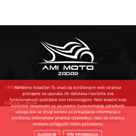
TRGOVINA
Koristimo kolačiće! To znači da korištenjem web stranice
pristajete na uporabu tih datoteka i koristite sve
funkcionalnosti podržane tom tehnologijom. Neki kolačići koje
KORISNI LINKOVI
koristimo neophodni su za uredno funkcioniranje određenih
usluga dok se drugi koriste za prikupljanje informacija o
Koristimo internet kolačiće kako bismo poboljšali vaše iskustvo
korištenju internetske stranice (statistiku), tako da stranicu
na našoj web stranici. Pregledavanjem ove web stranice
možemo prilagoditi Vašim potrebama.
pristajete na našu upotrebu kolačića.
2022 - 2026 © Ami Moto d.o.o. - Sva prava pridržana |
Izrada i
održavanje:
Ami-Moto Team 2025.
SLAŽEM SE
VIŠE INFORMACIJA