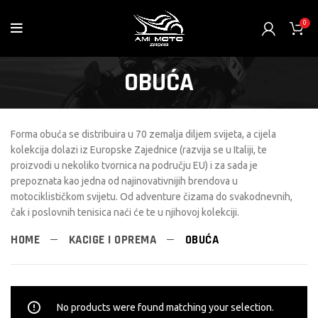
0
OBUĆA
Forma obuća se distribuira u 70 zemalja diljem svijeta, a cijela
kolekcija dolazi iz Europske Zajednice (razvija se u Italiji, te
proizvodi u nekoliko tvornica na području EU) i za sada je
prepoznata kao jedna od najinovativnijih brendova u
motociklističkom svijetu. Od adventure čizama do svakodnevnih,
čak i poslovnih tenisica naći će te u njihovoj kolekciji.
HOME
KACIGE I OPREMA
OBUĆA
No products were found matching your selection.