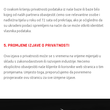
O svakom kršenju privatnosti podataka iz naše baze ili baze bilo
kojeg od naših partnera obavijestit ćemo sve relevantne osobe i
nadležna tijela u roku od 72 sata od prekršaja, ako je očigledno da
su ukradeni podaci spremljeni na način da se može otkriti identitet
vlasnika podataka.
5. PROMJENE IZJAVE O PRIVATNOSTI
Ova izjava o privatnosti može se s vremena na vrijeme mijenjati u
skladu s zakonodavstvom ili razvojem industrije. Nećemo
eksplicitno obavijestiti naše klijente ili korisnike web stranica o tim
promjenama. Umjesto toga, preporučujemo da povremeno
provjeravate ovu stranicu za sve izmjene izjave.