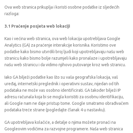
Ova web stranica prikuplja i koristi osobne podatke iz sljedećih
razloga:
3.1 Praćenje posjeta web lokaciji
Kao i većina web stranica, ova web lokacija upotrebljava Google
Analytics (GA) za praćenje interakcije korisnika. Koristimo ove
podatke kako bismo utvrdili broj ljudi koji upotrebljavaju našu web
stranicu kako bismo bolje razumjeli kako pronalaze i upotrebljavaju
našu web stranicu i da vidimo njihovo putovanje kroz web stranicu.
Iako GA bilježi podatke kao što su vaša geografska lokacija, vaš
uređaj, internetski preglednik i operativni sustav, nijedan od tih
podataka ne može vas osobno identificirati. GA također bilježi IP
adresu računala koja bi se mogla koristiti za osobnu identifikaciju,
ali Google nam ne daje pristup tome. Google smatramo obrađivačem
podataka treće strane (pogledajte članak 4 u nastavku).
GA upotrebljava kolačiće, a detalje o njima možete pronaći na
Googleovim vodičima za razvojne programere. Naša web stranica