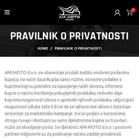
0
PRAVILNIK O PRIVATNOSTI
HOME
PRAVILNIK O PRIVATNOSTI
AMI MOTO d.o.o. se obavezuje pružati zaštitu osobnim podacima
kupaca, na način da prikuplja samo nužne, osnovne podatke o
kupcima koji su potrebni za ispunjenje naših obveza, informira
kupce o načinu korištenja prikupljenih podataka, redovito daje
kupcima mogućnost izbora o upotrebi njihovih podataka, uključujući
mogućnost odluke žele li ili ne da se njihovo ime ukloni s lista koje
se koriste za marketinške kampanje. Svi se podaci o korisnicima
strogo čuvaju i dostupni su samo djelatnicima kojima su ti podaci
nužni za obavljanje posla. Svi djelatnici AMI MOTO d.o.o. i poslovni
partneri odgovorni su za poštivanje načela zaštite privatnosti.