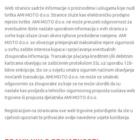
Web stranice sadrže informacije o proizvodima i uslugama koje nudi
tvrtka AMI MOTO d.o.o. Stranice služe kao elektroničko prodajno
mjesto tvrtke. AMI MOTO d.o.o. ne može preuzeti odgovornost za
eventualne štete nastale uporabom informacija s ovih stranica u
svrhe koje izlaze izvan okvira njihove predviđene namjene. AMI
MOTO d.o.o. se obvezuje primjenjivati maksimalne mjere sigurnosti
u svrhu zaštite interesa kupaca i sprječavanja eventualnih
zlouporaba informacija. Transakcije plaćanja kreditnim i/ili debitnim
karticama obavljaju se zaštićenim protokolom SSL uz uporabu 128-
bitne enkripcije, što se u svijetu smatra sigurnim načinom obavljanja
novčanih transakcija. AMI MOTO d.o.o. ne može se smatrati
odgovornim za zlouporabe za koje se ne može utvrditi da su
nastale kao posljedica tehničko-sigurnosnog propusta sustava web
trgovine ili propusta djelatnika AMI MOTO d.o.o.
Registracijom na stranicama ove web trgovine potvrđujete da ste u
cijelosti upoznati te prihvaćate ovdje navedene uvjete korištenja.