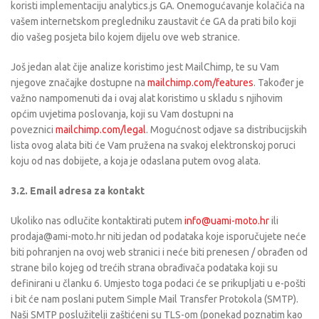
koristi implementaciju analytics.js GA. Onemogućavanje kolačića na
vašem internetskom pregledniku zaustavit će GA da prati bilo koji
dio vašeg posjeta bilo kojem dijelu ove web stranice.
Još jedan alat čije analize koristimo jest MailChimp, te su Vam
njegove značajke dostupne na
mailchimp.com/features
. Također je
važno nampomenuti da i ovaj alat koristimo u skladu s njihovim
općim uvjetima poslovanja, koji su Vam dostupni na
poveznici
mailchimp.com/legal
. Mogućnost odjave sa distribucijskih
lista ovog alata biti će Vam pružena na svakoj elektronskoj poruci
koju od nas dobijete, a koja je odaslana putem ovog alata.
3.2. Email adresa za kontakt
Ukoliko nas odlučite kontaktirati putem
info@uami-moto.hr
ili
prodaja@ami-moto.hr niti jedan od podataka koje isporučujete neće
biti pohranjen na ovoj web stranici i neće biti prenesen / obrađen od
strane bilo kojeg od trećih strana obrađivača podataka koji su
definirani u članku 6. Umjesto toga podaci će se prikupljati u e-pošti
i bit će nam poslani putem Simple Mail Transfer Protokola (SMTP).
Naši SMTP poslužitelji zaštićeni su TLS-om (ponekad poznatim kao