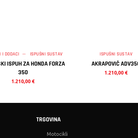
I I DODACI
ISPUŠNI SUSTAV
ISPUŠNI SUSTAV
KI ISPUH ZA HONDA FORZA
AKRAPOVIČ ADV35
350
1.210,00
€
1.210,00
€
TRGOVINA
Motocikli