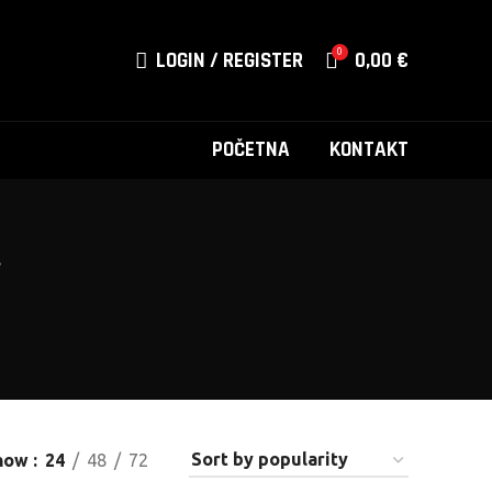
0
LOGIN / REGISTER
0,00
€
POČETNA
KONTAKT
V
how
24
48
72