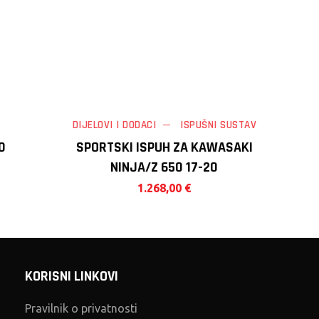
DIJELOVI I DODACI
ISPUŠNI SUSTAV
0
SPORTSKI ISPUH ZA KAWASAKI
NINJA/Z 650 17-20
1.268,00
€
KORISNI LINKOVI
Pravilnik o privatnosti