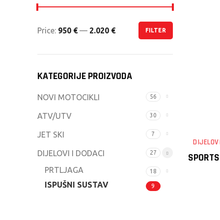
Price:
950 €
—
2.020 €
FILTER
Min
Max
price
price
KATEGORIJE PROIZVODA
NOVI MOTOCIKLI
56
ATV/UTV
30
JET SKI
7
DIJELOV
DIJELOVI I DODACI
27
SPORTS
PRTLJAGA
18
ISPUŠNI SUSTAV
9