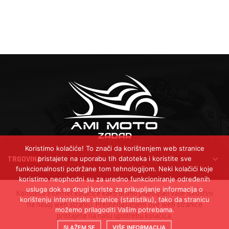
Koristimo kolačiće! To znači da korištenjem web stranice
TRGOVINA
pristajete na uporabu tih datoteka i koristite sve
funkcionalnosti podržane tom tehnologijom. Neki kolačići koje
koristimo neophodni su za uredno funkcioniranje određenih
KORISNI LINKOVI
usluga dok se drugi koriste za prikupljanje informacija o
Koristimo internet kolačiće kako bismo poboljšali vaše iskustvo
korištenju internetske stranice (statistiku), tako da stranicu
na našoj web stranici. Pregledavanjem ove web stranice
možemo prilagoditi Vašim potrebama.
pristajete na našu upotrebu kolačića.
2022 - 2026 © Ami Moto d.o.o. - Sva prava pridržana |
Izrada i
SLAŽEM SE
VIŠE INFORMACIJA