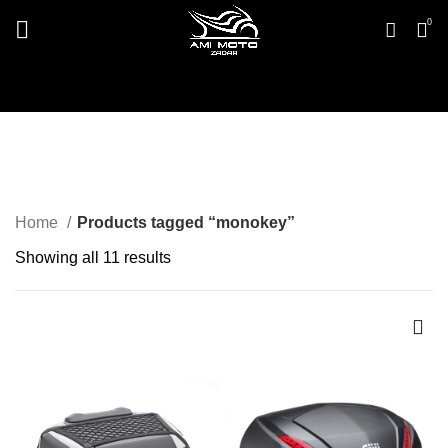
0
monokey
Home
Products tagged “monokey”
Sorted
Showing all 11 results
by
popularity