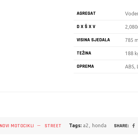
AGREGAT
Voden
D X Š X V
2,08
VISINA SJEDALA
785 
TEŽINA
188 k
OPREMA
ABS, 
SHARE:
NOVI MOTOCIKLI
STREET
Tags:
a2
,
honda