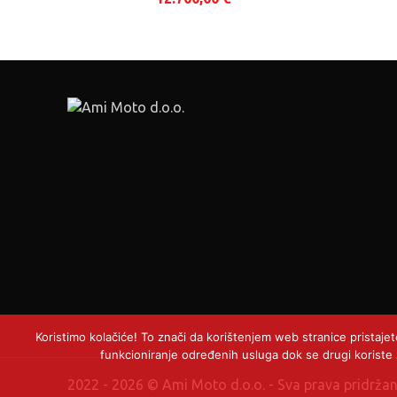
Koristimo kolačiće! To znači da korištenjem web stranice pristaje
funkcioniranje određenih usluga dok se drugi koriste z
2022 - 2026 © Ami Moto d.o.o. - Sva prava pridrž