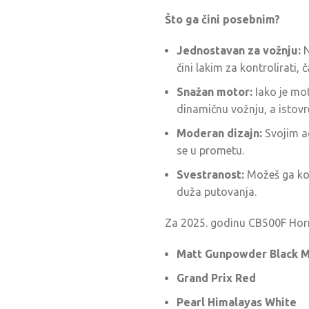
Što ga čini posebnim?
Jednostavan za vožnju:
N
čini lakim za kontrolirati,
Snažan motor:
Iako je mo
dinamičnu vožnju, a istov
Moderan dizajn:
Svojim ag
se u prometu.
Svestranost:
Možeš ga kori
duža putovanja.
Za 2025. godinu CB500F Horn
Matt Gunpowder Black M
Grand Prix Red
Pearl Himalayas White