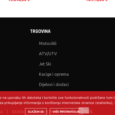
TRGOVINA
Motocikli
ATV/UTV
Jet Ski
Kacige i oprema
Dijelovi i dodaci
te na uporabu tih datoteka i koristite sve funkcionalnosti podržane tom
a prikupljanje informacija o korištenju internetske stranice (statistiku
ana |
Izrada i održavanje:
Ami-Moto Team 2025.
SLAŽEM SE
VIŠE INFORMACIJA