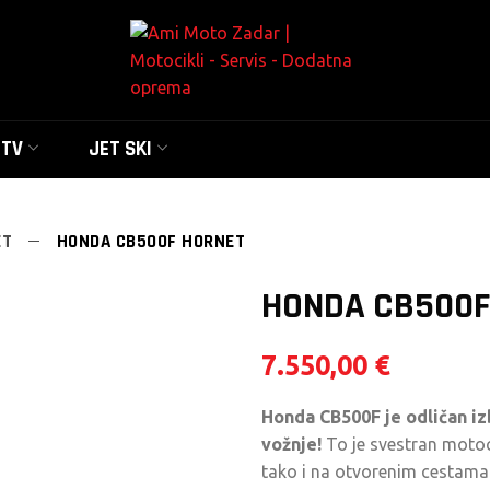
UTV
JET SKI
ET
HONDA CB500F HORNET
HONDA CB500F
7.550,00
€
Honda CB500F je odličan iz
vožnje!
To je svestran motoci
tako i na otvorenim cestama