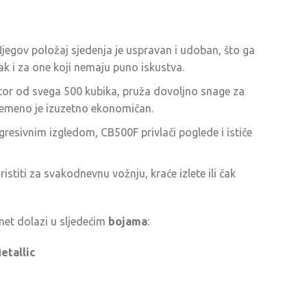
jegov položaj sjedenja je uspravan i udoban, što ga
 čak i za one koji nemaju puno iskustva.
tor od svega 500 kubika, pruža dovoljno snage za
remeno je izuzetno ekonomičan.
resivnim izgledom, CB500F privlači poglede i ističe
stiti za svakodnevnu vožnju, kraće izlete ili čak
et dolazi u sljedećim
bojama
:
etallic