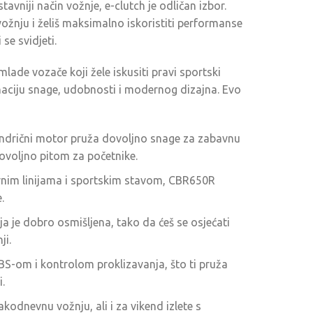
stavniji način vožnje, e-clutch je odličan izbor.
vožnju i želiš maksimalno iskoristiti performanse
 se svidjeti.
lade vozače koji žele iskusiti pravi sportski
naciju snage, udobnosti i modernog dizajna. Evo
indrični motor pruža dovoljno snage za zabavnu
ovoljno pitom za početnike.
vnim linijama i sportskim stavom, CBR650R
.
 je dobro osmišljena, tako da ćeš se osjećati
ji.
S-om i kontrolom proklizavanja, što ti pruža
.
akodnevnu vožnju, ali i za vikend izlete s