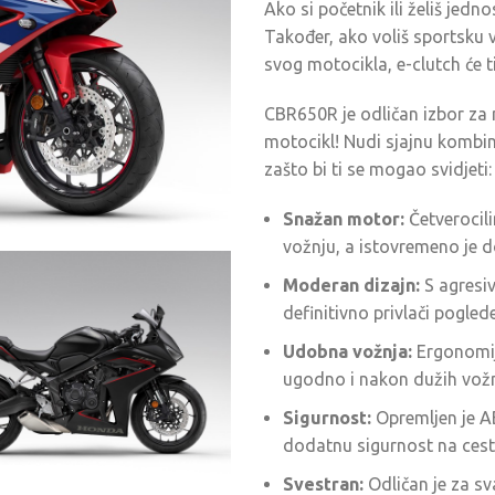
Ako si početnik ili želiš jedno
Također, ako voliš sportsku 
svog motocikla, e-clutch će ti
CBR650R je odličan izbor za m
motocikl! Nudi sjajnu kombi
zašto bi ti se mogao svidjeti:
Snažan motor:
Četverocil
vožnju, a istovremeno je d
Moderan dizajn:
S agresi
definitivno privlači poglede
Udobna vožnja:
Ergonomija
ugodno i nakon dužih vožn
Sigurnost:
Opremljen je AB
dodatnu sigurnost na cesti
Svestran:
Odličan je za sv