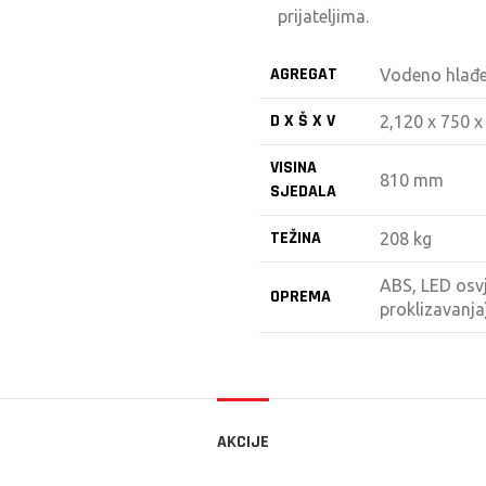
prijateljima.
AGREGAT
Vodeno hlađen
D X Š X V
2,120 x 750 
VISINA
810 mm
SJEDALA
TEŽINA
208 kg
ABS, LED osvj
OPREMA
proklizavanja
AKCIJE