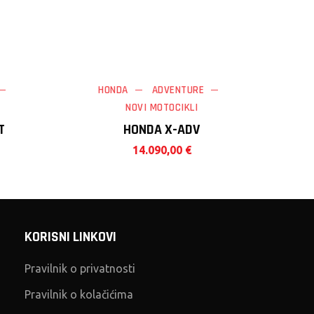
HONDA
ADVENTURE
NOVI MOTOCIKLI
T
HONDA X-ADV
14.090,00
€
KORISNI LINKOVI
Pravilnik o privatnosti
Pravilnik o kolačićima