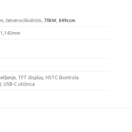
, četverocilindrični,
70kW
,
649ccm
x 1,145mm
etljenje, TFT display, HSTC (kontrola
), USB-C utičnica