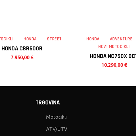
TOCIKLI
HONDA
STREET
HONDA
ADVENTURE
NOVI MOTOCIKLI
HONDA CBR500R
HONDA NC750X DC
7.950,00
€
10.290,00
€
TRGOVINA
Motocikli
ATV/UTV