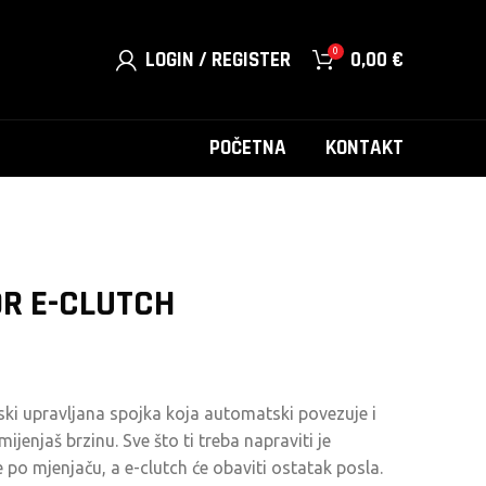
0
LOGIN / REGISTER
0,00
€
POČETNA
KONTAKT
R E-CLUTCH
ski upravljana spojka koja automatski povezuje i
jenjaš brzinu. Sve što ti treba napraviti je
 po mjenjaču, a e-clutch će obaviti ostatak posla.