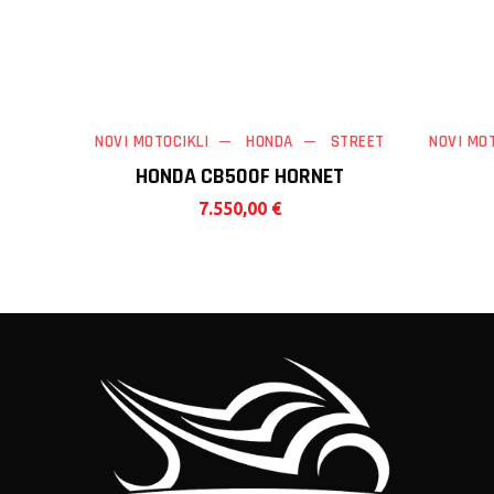
NOVI MOTOCIKLI
HONDA
STREET
NOVI MO
HONDA CB500F HORNET
7.550,00
€