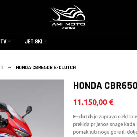
UTV
JET SKI
ET
HONDA CBR650R E-CLUTCH
HONDA CBR650
11.150,00
€
E-clutch
je zapravo elektron
prekida prijenos snage kada mi
pomaknuti nogu gore ili dolje