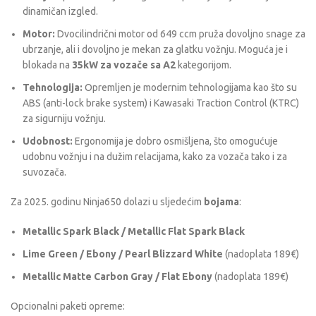
dinamičan izgled.
Motor:
Dvocilindrični motor od 649 ccm pruža dovoljno snage za
ubrzanje, ali i dovoljno je mekan za glatku vožnju. Moguća je i
blokada na
35kW za vozače sa A2
kategorijom.
Tehnologija:
Opremljen je modernim tehnologijama kao što su
ABS (anti-lock brake system) i Kawasaki Traction Control (KTRC)
za sigurniju vožnju.
Udobnost:
Ergonomija je dobro osmišljena, što omogućuje
udobnu vožnju i na dužim relacijama, kako za vozača tako i za
suvozača.
Za 2025. godinu Ninja650 dolazi u sljedećim
bojama
:
Metallic Spark Black / Metallic Flat Spark Black
Lime Green / Ebony / Pearl Blizzard White
(nadoplata 189€)
Metallic Matte Carbon Gray / Flat Ebony
(nadoplata 189€)
Opcionalni paketi opreme: