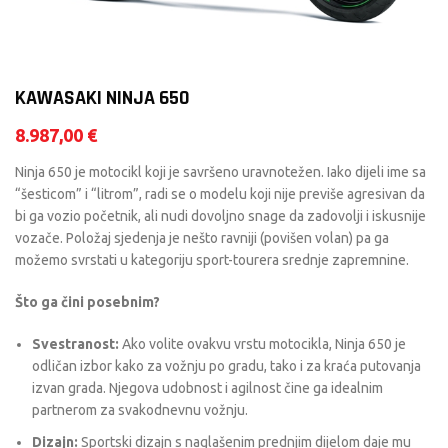
KAWASAKI NINJA 650
8.987,00
€
Ninja 650 je motocikl koji je savršeno uravnotežen. Iako dijeli ime sa
“šesticom” i “litrom”, radi se o modelu koji nije previše agresivan da
bi ga vozio početnik, ali nudi dovoljno snage da zadovolji i iskusnije
vozače. Položaj sjedenja je nešto ravniji (povišen volan) pa ga
možemo svrstati u kategoriju sport-tourera srednje zapremnine.
Što ga čini posebnim?
Svestranost:
Ako volite ovakvu vrstu motocikla, Ninja 650 je
odličan izbor kako za vožnju po gradu, tako i za kraća putovanja
izvan grada. Njegova udobnost i agilnost čine ga idealnim
partnerom za svakodnevnu vožnju.
Dizajn:
Sportski dizajn s naglašenim prednjim dijelom daje mu