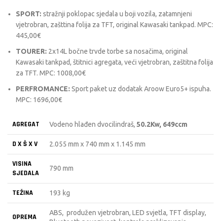
SPORT:
stražnji poklopac sjedala u boji vozila, zatamnjeni
vjetrobran, zašttina folija za TFT, original Kawasaki tankpad. MPC:
445,00€
TOURER:
2x14L bočne trvde torbe sa nosačima, original
Kawasaki tankpad, štitnici agregata, veći vjetrobran, zaštitna folija
za TFT. MPC: 1008,00€
PERFROMANCE:
Sport paket uz dodatak Aroow Euro5+ ispuha.
MPC: 1696,00€
AGREGAT
Vodeno hlađen dvocilindraš,
50.2Kw, 649ccm
D X Š X V
2.055 mm x 740 mm x 1.145 mm
VISINA
790 mm
SJEDALA
TEŽINA
193 kg
ABS, produžen vjetrobran, LED svjetla, TFT display,
OPREMA