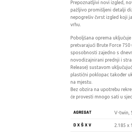
Prepoznatljivi novi izgled, no
pažljivo promišljeni detalji 
nepogrešiv čvrst izgled koji 
vrhu.
Poboljšana oprema uključuje 
pretvarajući Brute Force 750 
sposobnosti zajedno s dnevn
novodizajnirani prednji i str
Release) sustavom uključujući
plastični poklopac također uk
na mjestu.
Bez obzira na upotrebu rekrea
će provesti mnogo sati u sjed
AGREGAT
V-twin, 
D X Š X V
2.185 x