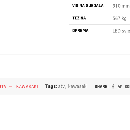
VISINA SJEDALA
910 mm
TEŽINA
567 kg
OPREMA
LED svje
SHARE:
UTV
KAWASAKI
Tags:
atv
,
kawasaki