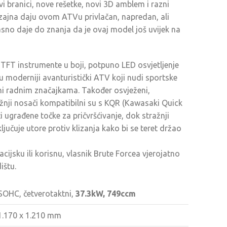
vi branici, nove rešetke, novi 3D amblem i razni
dizajna daju ovom ATVu privlačan, napredan, ali
jasno daje do znanja da je ovaj model još uvijek na
TFT instrumente u boji, potpuno LED osvjetljenje
u moderniji avanturistički ATV koji nudi sportske
i radnim značajkama. Također osvježeni,
ažnji nosači kompatibilni su s KQR (Kawasaki Quick
 ugrađene točke za pričvršćivanje, dok stražnji
ljučuje utore protiv klizanja kako bi se teret držao
cijsku ili korisnu, vlasnik Brute Forcea vjerojatno
ištu.
SOHC, četverotaktni,
37.3kW, 749ccm
 1.170 x 1.210 mm