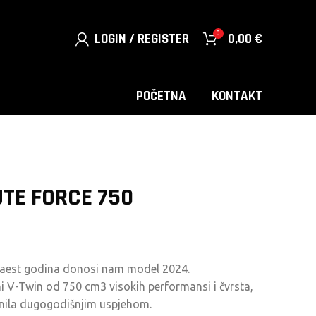
0
LOGIN / REGISTER
0,00
€
POČETNA
KONTAKT
TE FORCE 750
anaest godina donosi nam model 2024.
ni V-Twin od 750 cm3 visokih performansi i čvrsta,
učinila dugogodišnjim uspjehom.