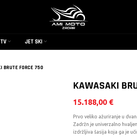
UTV
JET SKI
I BRUTE FORCE 750
KAWASAKI BRU
15.188,00
€
Prvo veliko ažuriranje u dv
Zadržn je univerzalno hvalje
izdržljiva šasija koja ga je 