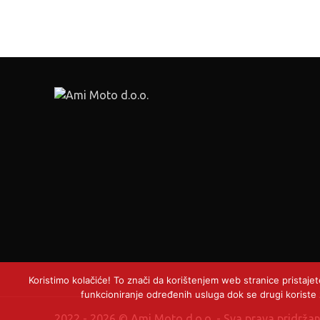
Koristimo kolačiće! To znači da korištenjem web stranice pristaje
funkcioniranje određenih usluga dok se drugi koriste z
2022 - 2026 © Ami Moto d.o.o. - Sva prava pridrž