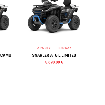
Y
ATV/UTV
SEGWAY
D CAMO
SNARLER AT6 L LIMITED
8.690,00
€