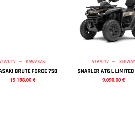
ATV/UTV
KAWASAKI
ATV/UTV
SEGWA
SAKI BRUTE FORCE 750
SNARLER AT6 L LIMITE
15.188,00
€
9.090,00
€