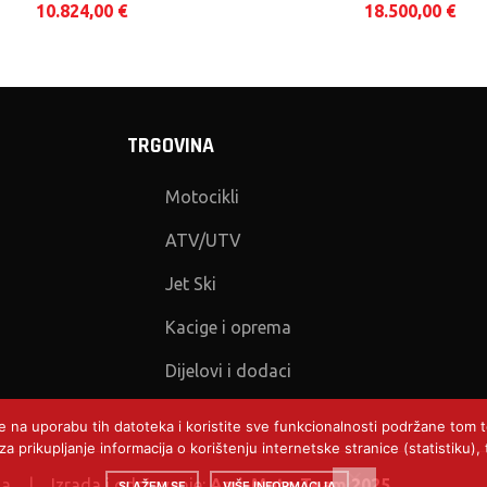
10.824,00
€
18.500,00
€
TRGOVINA
Motocikli
ATV/UTV
Jet Ski
Kacige i oprema
Dijelovi i dodaci
te na uporabu tih datoteka i koristite sve funkcionalnosti podržane tom
a prikupljanje informacija o korištenju internetske stranice (statistiku
ana |
Izrada i održavanje:
Ami-Moto Team 2025.
SLAŽEM SE
VIŠE INFORMACIJA