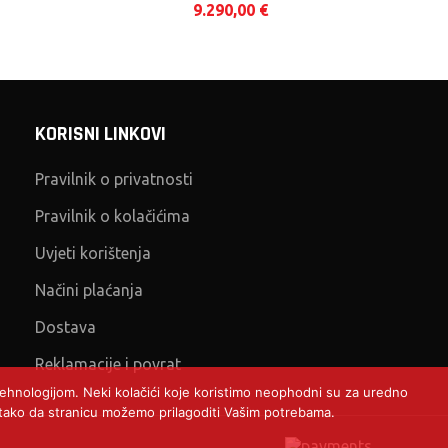
9.290,00
€
KORISNI LINKOVI
Pravilnik o privatnosti
Pravilnik o kolačićima
Uvjeti korištenja
Načini plaćanja
Dostava
Reklamacije i povrat
 tehnologijom. Neki kolačići koje koristimo neophodni su za uredno
), tako da stranicu možemo prilagoditi Vašim potrebama.