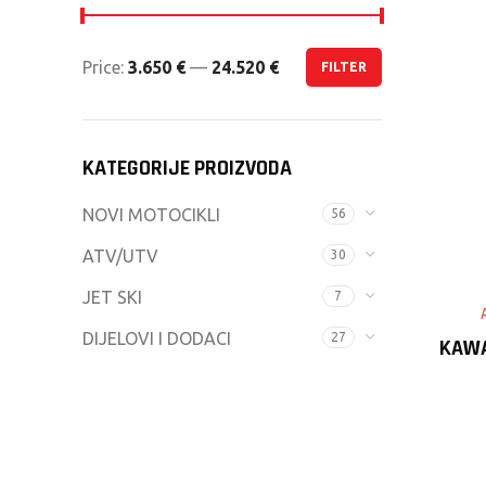
Price:
3.650 €
—
24.520 €
FILTER
Min
Max
price
price
KATEGORIJE PROIZVODA
NOVI MOTOCIKLI
56
ATV/UTV
30
JET SKI
7
DIJELOVI I DODACI
27
KAWA