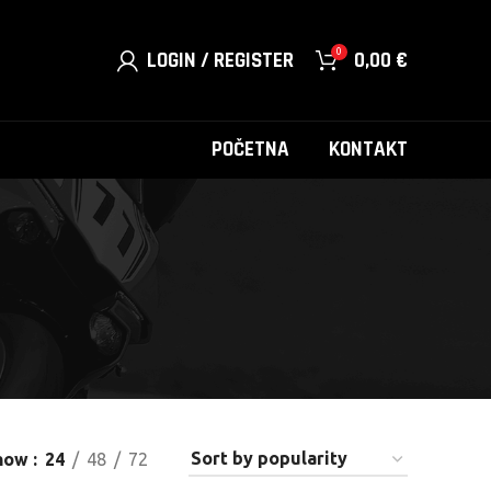
0
LOGIN / REGISTER
0,00
€
POČETNA
KONTAKT
how
24
48
72