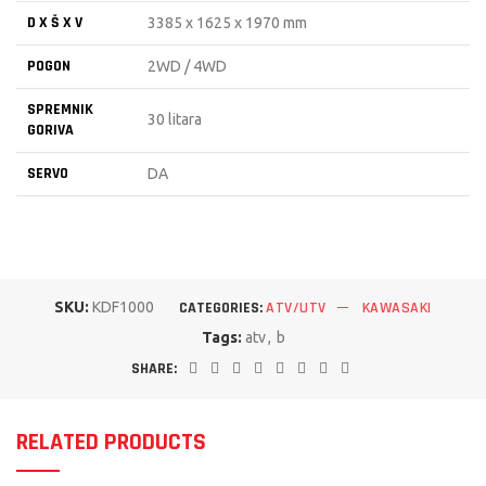
D X Š X V
3385 x 1625 x 1970 mm
POGON
2WD / 4WD
SPREMNIK
30 litara
GORIVA
SERVO
DA
SKU:
KDF1000
CATEGORIES:
ATV/UTV
KAWASAKI
Tags:
atv
,
b
SHARE:
RELATED PRODUCTS