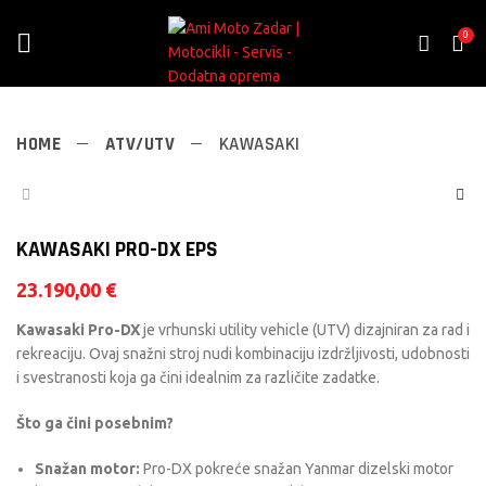
0
HOME
ATV/UTV
KAWASAKI
KAWASAKI PRO-DX EPS
23.190,00
€
Kawasaki Pro-DX
je vrhunski utility vehicle (UTV) dizajniran za rad i
rekreaciju. Ovaj snažni stroj nudi kombinaciju izdržljivosti, udobnosti
i svestranosti koja ga čini idealnim za različite zadatke.
Što ga čini posebnim?
Snažan motor:
Pro-DX pokreće snažan Yanmar dizelski motor