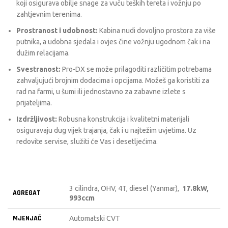
koji osigurava obilje snage za vuču teških tereta i vožnju po
zahtjevnim terenima.
Prostranost i udobnost:
Kabina nudi dovoljno prostora za više
putnika, a udobna sjedala i ovjes čine vožnju ugodnom čak i na
dužim relacijama.
Svestranost:
Pro-DX se može prilagoditi različitim potrebama
zahvaljujući brojnim dodacima i opcijama. Možeš ga koristiti za
rad na farmi, u šumi ili jednostavno za zabavne izlete s
prijateljima.
Izdržljivost:
Robusna konstrukcija i kvalitetni materijali
osiguravaju dug vijek trajanja, čak i u najtežim uvjetima. Uz
redovite servise, služiti će Vas i desetljećima.
3 cilindra, OHV, 4T, diesel (Yanmar),
17.8kW,
AGREGAT
993ccm
MJENJAČ
Automatski CVT