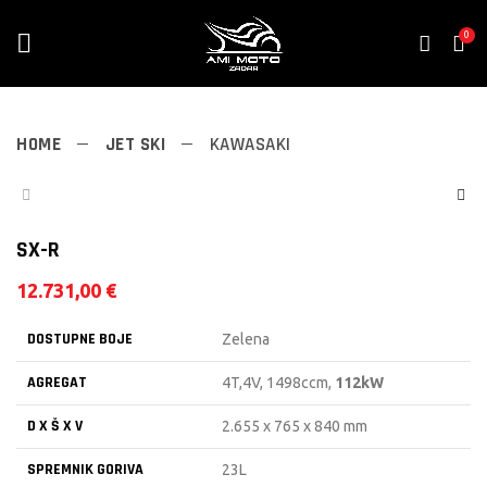
0
HOME
JET SKI
KAWASAKI
SX-R
12.731,00
€
DOSTUPNE BOJE
Zelena
AGREGAT
4T,4V, 1498ccm,
112kW
D X Š X V
2.655 x 765 x 840 mm
SPREMNIK GORIVA
23L