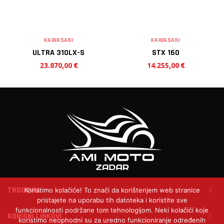
KAWASAKI
KAWASAKI
ULTRA 310LX-S
STX 160
23.870,00
€
14.255,00
€
TRGOVINA
Koristimo kolačiće! To znači da korištenjem web stranice
pristajete na uporabu tih datoteka i koristite sve
funkcionalnosti podržane tom tehnologijom. Neki kolačići koje
KORISNI LINKOVI
koristimo neophodni su za uredno funkcioniranje određenih