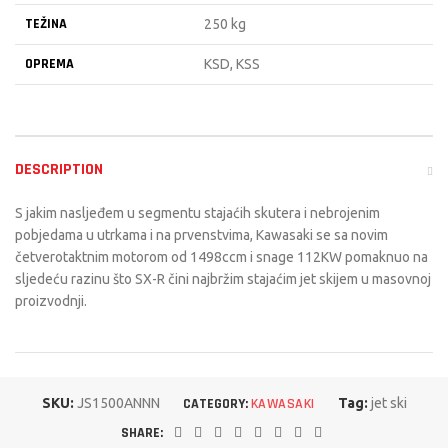
TEŽINA
250 kg
OPREMA
KSD, KSS
DESCRIPTION
S jakim nasljeđem u segmentu stajaćih skutera i nebrojenim
pobjedama u utrkama i na prvenstvima, Kawasaki se sa novim
četverotaktnim motorom od 1498ccm i snage 112KW pomaknuo na
sljedeću razinu što SX-R čini najbržim stajaćim jet skijem u masovnoj
proizvodnji.
SKU:
JS1500ANNN
CATEGORY:
KAWASAKI
Tag:
jet ski
SHARE: