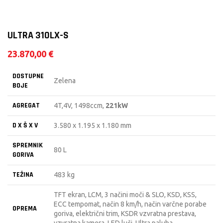
ULTRA 310LX-S
23.870,00
€
DOSTUPNE
Zelena
BOJE
AGREGAT
4T,4V, 1498ccm,
221kW
D X Š X V
3.580 x 1.195 x 1.180 mm
SPREMNIK
80 L
GORIVA
TEŽINA
483 kg
TFT ekran, LCM, 3 načini moči & SLO, KSD, KSS,
ECC tempomat, način 8 km/h, način varčne porabe
OPREMA
goriva, električni trim, KSDR vzvratna prestava,
vzvratna kamera, LED luči, Ultra paluba