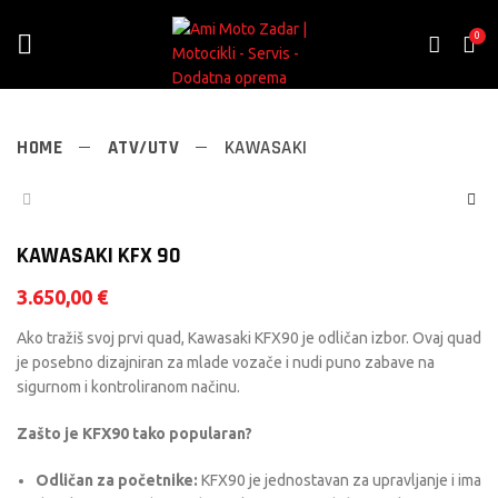
0
HOME
ATV/UTV
KAWASAKI
KAWASAKI KFX 90
3.650,00
€
Ako tražiš svoj prvi quad, Kawasaki KFX90 je odličan izbor. Ovaj quad
je posebno dizajniran za mlade vozače i nudi puno zabave na
sigurnom i kontroliranom načinu.
Zašto je KFX90 tako popularan?
Odličan za početnike:
KFX90 je jednostavan za upravljanje i ima