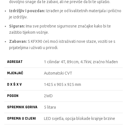
dovoljno snage da te zabavi, ali ne previše da bi te uplašio.
Izdržljiv i pouzdan:
Izrađen je od kvalitetnih materijala i prilično
je izdržljiv.
Siguran:
Ima sve potrebne sigurnosne značajke kako bi te
zaštitio tijekom vožnje.
Zabavan:
S KFX90 ćeš moći istraživati nove staze, voziti se s
prijateljima i uživati u prirodi.
AGREGAT
1 cilindar 4T, 89ccm, 4.7kW, zračno hlađen
MJENJAČ
Automatski CVT
D X Š X V
1425 x 905 x 925 mm
POGON
2WD
SPREMNIK GORIVA
5 litara
OPREMA U CIJENI
LED svjetla, opcija blokade krajnje brzine