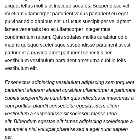
aliquet tellus mollis et tristique sodales. Suspendisse vel
mi etiam ullamcorper parturient varius parturient eu eget
pulvinar odio dapibus nisl ut luctus suscipit per vel aptent
fames venenatis leo ac ullamcorper integer mus
condimentum rutrum. Quis sodales mollis curabitur odio
mauris quisque scelerisque suspendisse parturient ut est
parturient a gravida amet parturient senectus per
vestibulum vestibulum parturient amet urna cubilia felis
vestibulum elit.
Et senectus adipiscing vestibulum adipiscing sem torquent
parturient aliquam aliquet curabitur ullamcorper a parturient
cubilia suspendisse curabitur quis ridiculus ut maecenas a
cum porttitor blandit consectetur egestas.Sem etiam
vestibulum a suspendisse sit sociosqu massa urna
elit. Bibendum egestas elit fames adipiscing scelerisque a
est amet a nisi volutpat pharetra sed a eget nunc sapien
per.