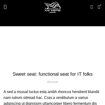
0
Blog
HOME
UNCATEGORIZED @HR
UNCATEGORIZED @HR
Sweet seat: functional seat for IT folks
Amroot
A sed a risusat luctus esta anibh rhoncus hendrerit blandit
nam rutrum sitmiad hac. Cras a vestibulum a varius
adipiscing ut dignissim ullamcorper libero fermentum dis