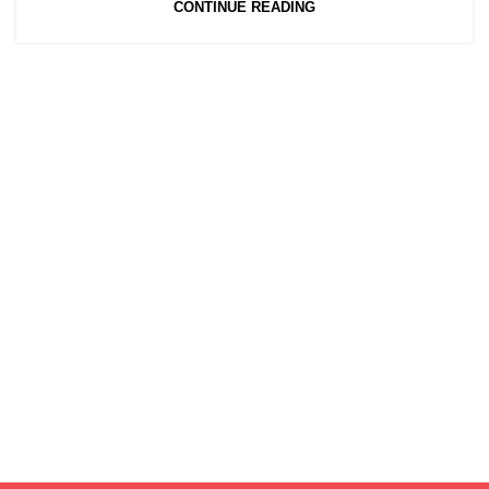
CONTINUE READING
Trgovina
Korisni linkovi
2022 - 2026 © Ami Moto d.o.o. - Sva prava pridržana |